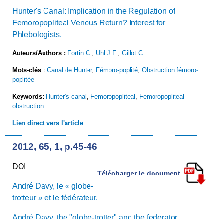
Hunter's Canal: Implication in the Regulation of
Femoropopliteal Venous Return? Interest for
Phlebologists.
Auteurs/Authors :
Fortin C.
,
Uhl J.F.
,
Gillot C.
Mots-clés :
Canal de Hunter
,
Fémoro-poplité
,
Obstruction fémoro-
poplitée
Keywords:
Hunter’s canal
,
Femoropopliteal
,
Femoropopliteal
obstruction
Lien direct vers l'article
2012, 65, 1, p.45-46
DOI
Télécharger le document
André Davy, le « globe-
trotteur » et le fédérateur.
André Davy, the "globe-trotter" and the federator.