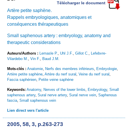
Télécharger le document
Artère petite saphène.
Rappels embryologiques, anatomiques et
conséquences thérapeutiques
Small saphenous artery : embryology, anatomy and
therapeutic considerations
Auteurs/Authors :
Lemasle P.
,
Uhl J.F.
,
Gillot C.
,
Lefebvre-
Vilardebo M.
,
Vin F.
,
Baud J.M.
Mots-clés :
Anatomie
,
Nerfs des membres inférieurs
,
Embryologie
,
Artère petite saphène
,
Artère du nerf sural
,
Veine du nerf sural
,
Fascia saphénien
,
Petite veine saphène
Keywords:
Anatomy
,
Nerves of the lower limbs
,
Embryology
,
Small
saphenous artery
,
Sural nerve artery
,
Sural nerve vein
,
Saphenous
fascia
,
Small saphenous vein
Lien direct vers l'article
2005, 58, 3, p.263-273