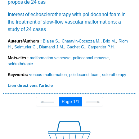
propos de 24 cas
Interest of echosclerotherapy with polidocanol foam in
the treatment of slow-flow vascular malformations: a
study of 24 cases
Auteurs/Authors :
Blaise S.
,
Charavin-Cocuzza M.
,
Brix M.
,
Riom
H.
,
Seinturier C.
,
Diamand J.M.
,
Gachet G.
,
Carpentier P.H.
Mots-clés :
malformation veineuse
,
polidocanol mousse
,
sclérothérapie
Keywords:
venous malformation
,
polidocanol foam
,
sclerotherapy
Lien direct vers l'article
Page 1/1