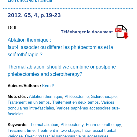
Lien direct vers l'article
2012, 65, 4, p.19-23
DOI
Télécharger le document
Ablation thermique :
faut-il associer ou différer les phlébectomies et la
sclérothérapie ?
Thermal ablation: should we combine or postpone
phlebectomies and sclerotherapy?
Auteurs/Authors :
Kern P.
Mots-clés :
Ablation thermique
,
Phlébectomie
,
Sclérothérapie
,
Traitement en un temps
,
Traitement en deux temps
,
Varices
tronculaires intra-fasciales
,
Varices saphènes accessoires sus-
fasciales
Keywords:
Thermal ablation
,
Phlebectomy
,
Foam sclerotherapy
,
Treatment time
,
Treatment in two stages
,
Intra-fascial trunkal
varicose
,
Overlying fascial saphenous veins accessories