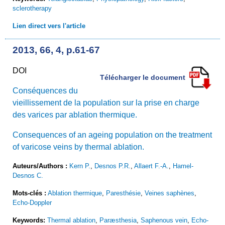
sclerotherapy
Lien direct vers l'article
2013, 66, 4, p.61-67
DOI
Télécharger le document
Conséquences du
vieillissement de la population sur la prise en charge
des varices par ablation thermique.
Consequences of an ageing population on the treatment
of varicose veins by thermal ablation.
Auteurs/Authors :
Kern P.
,
Desnos P.R.
,
Allaert F.-A.
,
Hamel-
Desnos C.
Mots-clés :
Ablation thermique
,
Paresthésie
,
Veines saphènes
,
Echo-Doppler
Keywords:
Thermal ablation
,
Paræsthesia
,
Saphenous vein
,
Echo-