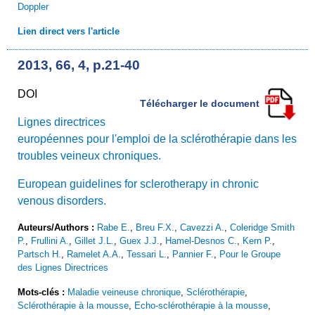
Doppler
Lien direct vers l'article
2013, 66, 4, p.21-40
DOI
Télécharger le document
Lignes directrices
européennes pour l'emploi de la sclérothérapie dans les
troubles veineux chroniques.
European guidelines for sclerotherapy in chronic
venous disorders.
Auteurs/Authors :
Rabe E.
,
Breu F.X.
,
Cavezzi A.
,
Coleridge Smith
P.
,
Frullini A.
,
Gillet J.L.
,
Guex J.J.
,
Hamel-Desnos C.
,
Kern P.
,
Partsch H.
,
Ramelet A.A.
,
Tessari L.
,
Pannier F.
,
Pour le Groupe
des Lignes Directrices
Mots-clés :
Maladie veineuse chronique
,
Sclérothérapie
,
Sclérothérapie à la mousse
,
Echo-sclérothérapie à la mousse
,