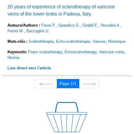
20 years of experience of sclerotherapy of varicose
veins of the lower limbs in Padova, Italy.
Auteurs/Authors :
Pavei P.
,
Spreafico G.
,
Giraldi E.
,
Nosadini A.
,
Ferrini M.
,
Baccaglini U.
Mots-clés :
Sclérothérapie
,
Echo-sclérothérapie
,
Varices
,
Historique
Keywords:
Foam sclerotherapy
,
Echosclerotherapy
,
Varicose veins
,
History
Lien direct vers l'article
Page 1/1