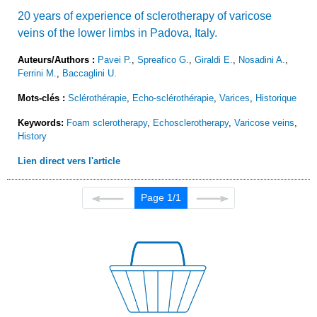
20 years of experience of sclerotherapy of varicose
veins of the lower limbs in Padova, Italy.
Auteurs/Authors :
Pavei P.
,
Spreafico G.
,
Giraldi E.
,
Nosadini A.
,
Ferrini M.
,
Baccaglini U.
Mots-clés :
Sclérothérapie
,
Echo-sclérothérapie
,
Varices
,
Historique
Keywords:
Foam sclerotherapy
,
Echosclerotherapy
,
Varicose veins
,
History
Lien direct vers l'article
Page 1/1