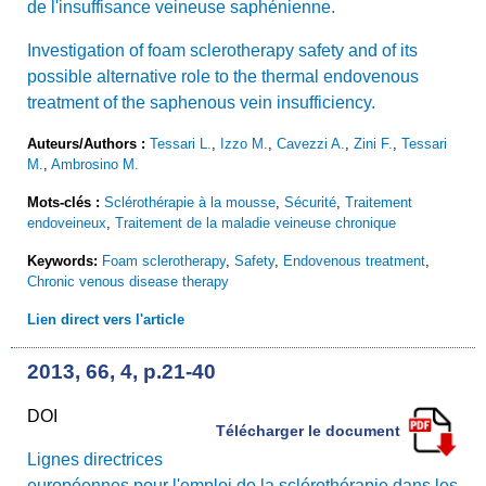
de l'insuffisance veineuse saphénienne.
Investigation of foam sclerotherapy safety and of its
possible alternative role to the thermal endovenous
treatment of the saphenous vein insufficiency.
Auteurs/Authors :
Tessari L.
,
Izzo M.
,
Cavezzi A.
,
Zini F.
,
Tessari
M.
,
Ambrosino M.
Mots-clés :
Sclérothérapie à la mousse
,
Sécurité
,
Traitement
endoveineux
,
Traitement de la maladie veineuse chronique
Keywords:
Foam sclerotherapy
,
Safety
,
Endovenous treatment
,
Chronic venous disease therapy
Lien direct vers l'article
2013, 66, 4, p.21-40
DOI
Télécharger le document
Lignes directrices
européennes pour l'emploi de la sclérothérapie dans les