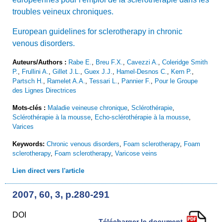
troubles veineux chroniques.
European guidelines for sclerotherapy in chronic
venous disorders.
Auteurs/Authors :
Rabe E.
,
Breu F.X.
,
Cavezzi A.
,
Coleridge Smith
P.
,
Frullini A.
,
Gillet J.L.
,
Guex J.J.
,
Hamel-Desnos C.
,
Kern P.
,
Partsch H.
,
Ramelet A.A.
,
Tessari L.
,
Pannier F.
,
Pour le Groupe
des Lignes Directrices
Mots-clés :
Maladie veineuse chronique
,
Sclérothérapie
,
Sclérothérapie à la mousse
,
Echo-sclérothérapie à la mousse
,
Varices
Keywords:
Chronic venous disorders
,
Foam sclerotherapy
,
Foam
sclerotherapy
,
Foam sclerotherapy
,
Varicose veins
Lien direct vers l'article
2007, 60, 3, p.280-291
DOI
Télécharger le document