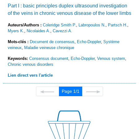
Part I : basic principles duplex ultrasound investigation
of the veins in chronic venous disease of the lower limbs
Auteurs/Authors :
Coleridge Smith P.
,
Labropoulos N.
,
Partsch H.
,
Myers K.
,
Nicolaides A.
,
Cavezzi A.
Mots-clés :
Document de consensus
,
Echo-Doppler
,
Système
veineux
,
Maladie veineuse chronique
Keywords:
Consensus document
,
Echo-Doppler
,
Venous system
,
Chronic venous disorders
Lien direct vers l'article
Page 1/1