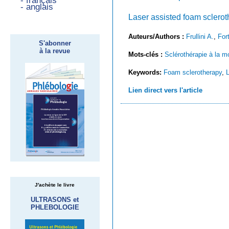
- français
- anglais
Laser assisted foam sclero
Auteurs/Authors :
Frullini A.
,
For
S'abonner
à la revue
Mots-clés :
Sclérothérapie à la 
Keywords:
Foam sclerotherapy
,
L
Lien direct vers l'article
J'achète le livre
ULTRASONS et
PHLEBOLOGIE