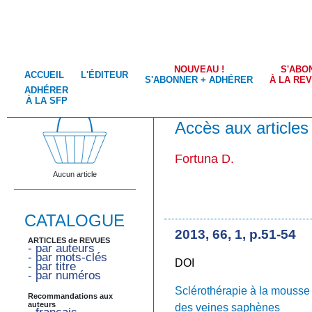
NOUVEAU !
S'ABO
ACCUEIL
L'ÉDITEUR
S'ABONNER + ADHÉRER
À LA RE
ADHÉRER
À LA SFP
Accès aux articles
Fortuna D.
Aucun article
CATALOGUE
2013, 66, 1, p.51-54
ARTICLES de REVUES
- par auteurs
- par mots-clés
DOI
- par titre
- par numéros
Sclérothérapie à la mousse 
Recommandations aux
auteurs
des veines saphènes