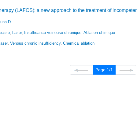
therapy (LAFOS): a new approach to the treatment of incompete
tuna D.
mousse
,
Laser
,
Insuffisance veineuse chronique
,
Ablation chimique
aser
,
Venous chronic insufficiency
,
Chemical ablation
Page 1/1