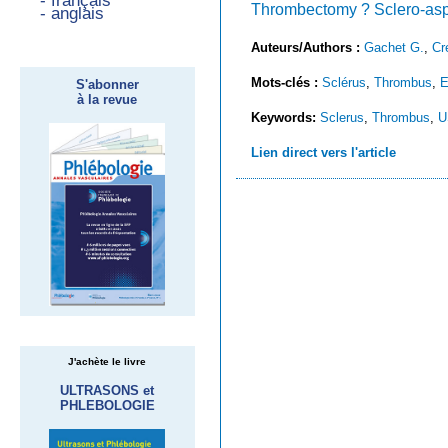
- français
Thrombectomy ? Sclero-aspi
- anglais
Auteurs/Authors :
Gachet G.
,
Cr
Mots-clés :
Sclérus
,
Thrombus
,
E
S'abonner
à la revue
Keywords:
Sclerus
,
Thrombus
,
U
Lien direct vers l'article
J'achète le livre
ULTRASONS et
PHLEBOLOGIE