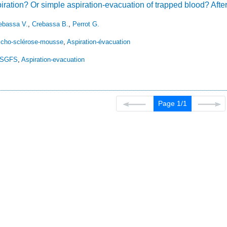
ration? Or simple aspiration-evacuation of trapped blood? Afte
ebassa V.
,
Crebassa B.
,
Perrot G.
cho-sclérose-mousse
,
Aspiration-évacuation
SGFS
,
Aspiration-evacuation
Page 1/1