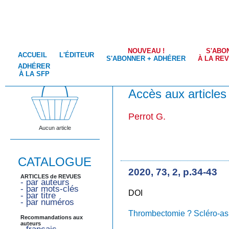
NOUVEAU !
S'ABO
ACCUEIL
L'ÉDITEUR
S'ABONNER + ADHÉRER
À LA RE
ADHÉRER
À LA SFP
Accès aux articles
Perrot G.
Aucun article
CATALOGUE
2020, 73, 2, p.34-43
ARTICLES de REVUES
- par auteurs
- par mots-clés
DOI
- par titre
- par numéros
Thrombectomie ? Scléro-asp
Recommandations aux
auteurs