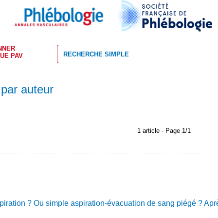
NNER
VUE PAV
 par auteur
1 article - Page 1/1
iration ? Ou simple aspiration-évacuation de sang piégé ? Ap