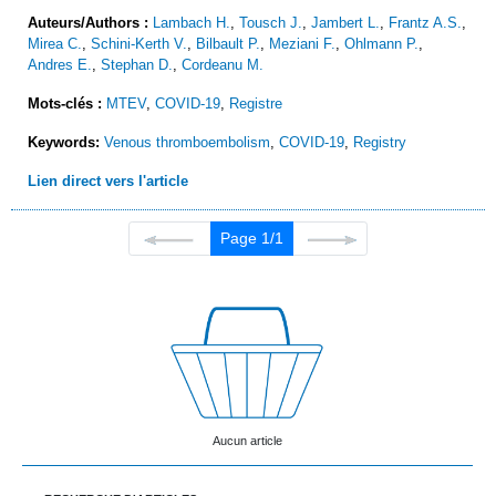
Auteurs/Authors :
Lambach H.
,
Tousch J.
,
Jambert L.
,
Frantz A.S.
,
Mirea C.
,
Schini-Kerth V.
,
Bilbault P.
,
Meziani F.
,
Ohlmann P.
,
Andres E.
,
Stephan D.
,
Cordeanu M.
Mots-clés :
MTEV
,
COVID-19
,
Registre
Keywords:
Venous thromboembolism
,
COVID-19
,
Registry
Lien direct vers l'article
Page 1/1
Aucun article