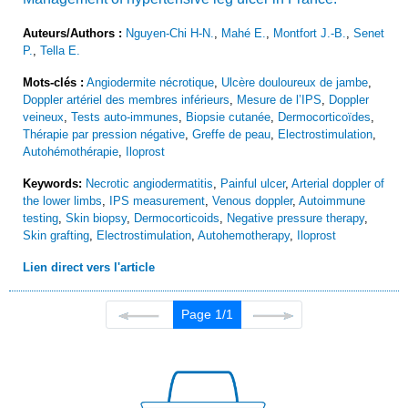
Auteurs/Authors :
Nguyen-Chi H-N.
,
Mahé E.
,
Montfort J.-B.
,
Senet
P.
,
Tella E.
Mots-clés :
Angiodermite nécrotique
,
Ulcère douloureux de jambe
,
Doppler artériel des membres inférieurs
,
Mesure de l’IPS
,
Doppler
veineux
,
Tests auto-immunes
,
Biopsie cutanée
,
Dermocorticoïdes
,
Thérapie par pression négative
,
Greffe de peau
,
Electrostimulation
,
Autohémothérapie
,
Iloprost
Keywords:
Necrotic angiodermatitis
,
Painful ulcer
,
Arterial doppler of
the lower limbs
,
IPS measurement
,
Venous doppler
,
Autoimmune
testing
,
Skin biopsy
,
Dermocorticoids
,
Negative pressure therapy
,
Skin grafting
,
Electrostimulation
,
Autohemotherapy
,
Iloprost
Lien direct vers l'article
Page 1/1