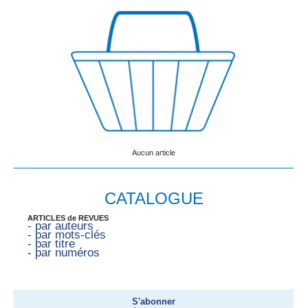
Aucun article
CATALOGUE
ARTICLES de REVUES
- par auteurs
- par mots-clés
- par titre
- par numéros
S'abonner