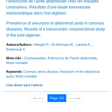
l'anévrysme de l'aorte abdominale chez les malades
coronariens. Résultats d'une étude transversale
monocentrique dans l'est algérien.
Prevalence of aneurysm of abdominal aorta in coronary
diseases. Results of a monocentric crosssectional study
in the east algerian.
Auteurs/Authors :
Merghit R.
,
Ait Athmane M.
,
Lakehal A.
,
Bouferrouk A.
Mots-clés :
Coronaropathie
,
Anévrysme de l?aorte abdominale
,
Morbi mortalité
Keywords:
Coronary artery disease
,
Aneurysm of the abdominal
aorta
,
Morbi mortality
Lien direct vers l'article
Page 1/1