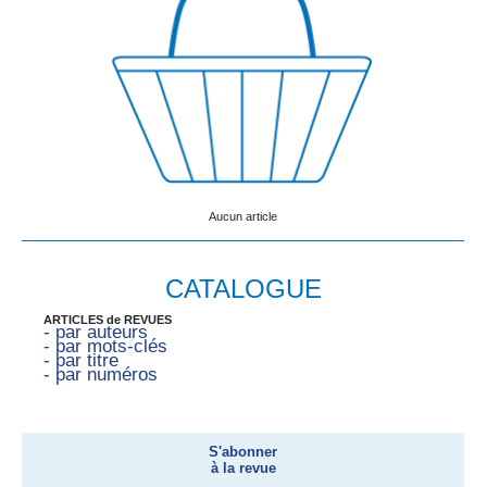
Aucun article
CATALOGUE
ARTICLES de REVUES
- par auteurs
- par mots-clés
- par titre
- par numéros
S'abonner
à la revue