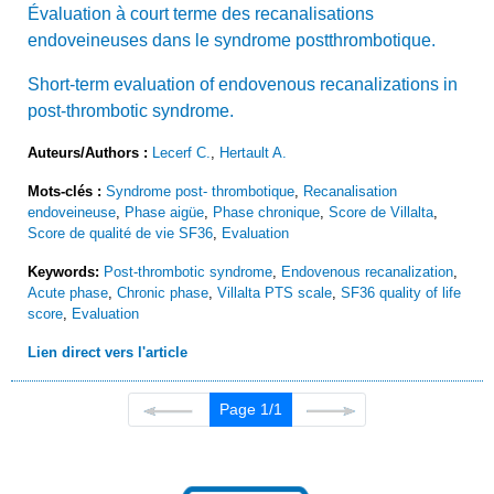
Évaluation à court terme des recanalisations
endoveineuses dans le syndrome postthrombotique.
Short-term evaluation of endovenous recanalizations in
post-thrombotic syndrome.
Auteurs/Authors :
Lecerf C.
,
Hertault A.
Mots-clés :
Syndrome post- thrombotique
,
Recanalisation
endoveineuse
,
Phase aigüe
,
Phase chronique
,
Score de Villalta
,
Score de qualité de vie SF36
,
Evaluation
Keywords:
Post-thrombotic syndrome
,
Endovenous recanalization
,
Acute phase
,
Chronic phase
,
Villalta PTS scale
,
SF36 quality of life
score
,
Evaluation
Lien direct vers l'article
Page 1/1