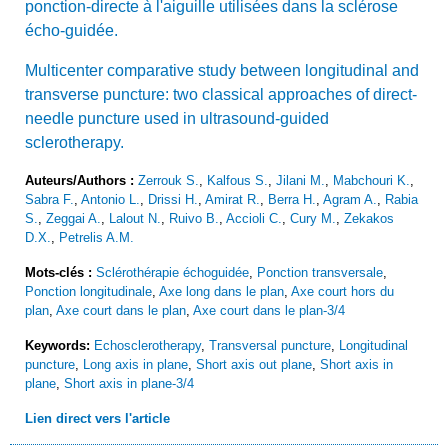
ponction-directe à l'aiguille utilisées dans la sclérose
écho-guidée.
Multicenter comparative study between longitudinal and
transverse puncture: two classical approaches of direct-
needle puncture used in ultrasound-guided
sclerotherapy.
Auteurs/Authors :
Zerrouk S.
,
Kalfous S.
,
Jilani M.
,
Mabchouri K.
,
Sabra F.
,
Antonio L.
,
Drissi H.
,
Amirat R.
,
Berra H.
,
Agram A.
,
Rabia
S.
,
Zeggai A.
,
Lalout N.
,
Ruivo B.
,
Accioli C.
,
Cury M.
,
Zekakos
D.X.
,
Petrelis A.M.
Mots-clés :
Sclérothérapie échoguidée
,
Ponction transversale
,
Ponction longitudinale
,
Axe long dans le plan
,
Axe court hors du
plan
,
Axe court dans le plan
,
Axe court dans le plan-3/4
Keywords:
Echosclerotherapy
,
Transversal puncture
,
Longitudinal
puncture
,
Long axis in plane
,
Short axis out plane
,
Short axis in
plane
,
Short axis in plane-3/4
Lien direct vers l'article