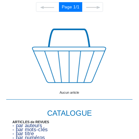
Page 1/1
Aucun article
CATALOGUE
ARTICLES de REVUES
- par auteurs
- par mots-clés
- par titre
- par numéros