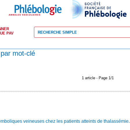
NNER
VUE PAV
 par mot-clé
1 article - Page 1/1
mboliques veineuses chez les patients atteints de thalassémie.