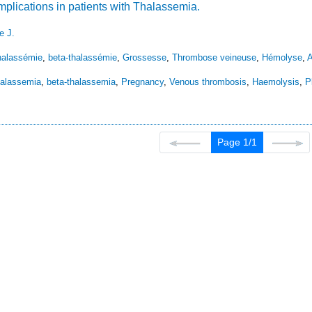
lications in patients with Thalassemia.
e J.
halassémie
,
beta-thalassémie
,
Grossesse
,
Thrombose veineuse
,
Hémolyse
,
A
halassemia
,
beta-thalassemia
,
Pregnancy
,
Venous thrombosis
,
Haemolysis
,
P
Page 1/1