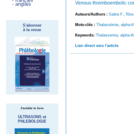
- français
Venous thromboembolic comp
- anglais
Auteurs/Authors :
Sabra F.
,
Riss
Mots-clés :
Thalassémie
,
alpha-t
S'abonner
à la revue
Keywords:
Thalassemia
,
alpha-t
Lien direct vers l'article
J'achète le livre
ULTRASONS et
PHLEBOLOGIE