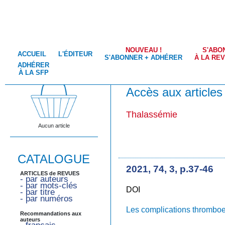
NOUVEAU !
S'ABO
ACCUEIL
L'ÉDITEUR
S'ABONNER + ADHÉRER
À LA RE
ADHÉRER
À LA SFP
Accès aux articles
Thalassémie
Aucun article
CATALOGUE
2021, 74, 3, p.37-46
ARTICLES de REVUES
- par auteurs
- par mots-clés
DOI
- par titre
- par numéros
Les complications thromboe
Recommandations aux
auteurs