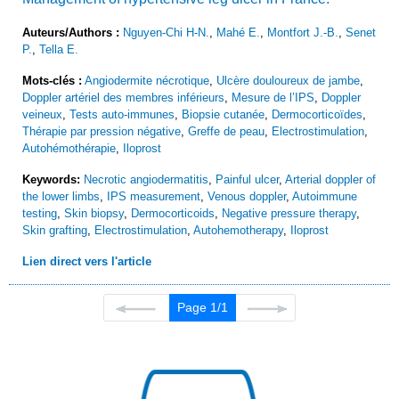
Auteurs/Authors :
Nguyen-Chi H-N.
,
Mahé E.
,
Montfort J.-B.
,
Senet
P.
,
Tella E.
Mots-clés :
Angiodermite nécrotique
,
Ulcère douloureux de jambe
,
Doppler artériel des membres inférieurs
,
Mesure de l’IPS
,
Doppler
veineux
,
Tests auto-immunes
,
Biopsie cutanée
,
Dermocorticoïdes
,
Thérapie par pression négative
,
Greffe de peau
,
Electrostimulation
,
Autohémothérapie
,
Iloprost
Keywords:
Necrotic angiodermatitis
,
Painful ulcer
,
Arterial doppler of
the lower limbs
,
IPS measurement
,
Venous doppler
,
Autoimmune
testing
,
Skin biopsy
,
Dermocorticoids
,
Negative pressure therapy
,
Skin grafting
,
Electrostimulation
,
Autohemotherapy
,
Iloprost
Lien direct vers l'article
Page 1/1