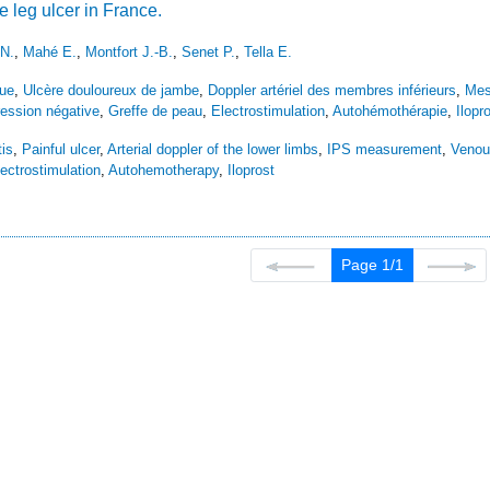
 leg ulcer in France.
N.
,
Mahé E.
,
Montfort J.-B.
,
Senet P.
,
Tella E.
que
,
Ulcère douloureux de jambe
,
Doppler artériel des membres inférieurs
,
Mes
ression négative
,
Greffe de peau
,
Electrostimulation
,
Autohémothérapie
,
Ilopr
is
,
Painful ulcer
,
Arterial doppler of the lower limbs
,
IPS measurement
,
Venou
ectrostimulation
,
Autohemotherapy
,
Iloprost
Page 1/1