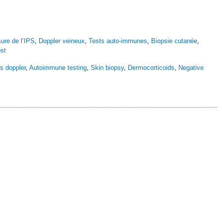
ure de l’IPS
,
Doppler veineux
,
Tests auto-immunes
,
Biopsie cutanée
,
ost
s doppler
,
Autoimmune testing
,
Skin biopsy
,
Dermocorticoids
,
Negative