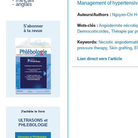
- français
Management of hypertensive
- anglais
Auteurs/Authors :
Nguyen-Chi H-
Mots-clés :
Angiodermite nécroti
S'abonner
à la revue
Dermocorticoïdes
,
Thérapie par p
Keywords:
Necrotic angiodermatit
pressure therapy
,
Skin grafting
,
El
Lien direct vers l'article
J'achète le livre
ULTRASONS et
PHLEBOLOGIE