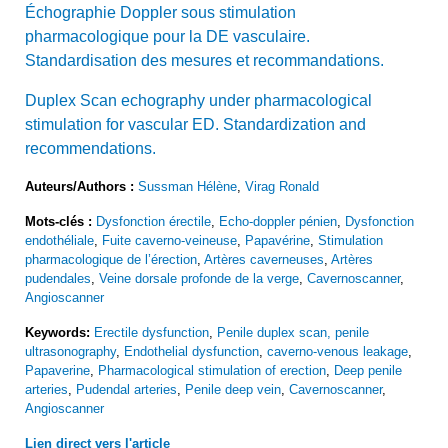
Échographie Doppler sous stimulation
pharmacologique pour la DE vasculaire.
Standardisation des mesures et recommandations.
Duplex Scan echography under pharmacological
stimulation for vascular ED. Standardization and
recommendations.
Auteurs/Authors :
Sussman Hélène
,
Virag Ronald
Mots-clés :
Dysfonction érectile
,
Echo-doppler pénien
,
Dysfonction
endothéliale
,
Fuite caverno-veineuse
,
Papavérine
,
Stimulation
pharmacologique de l’érection
,
Artères caverneuses
,
Artères
pudendales
,
Veine dorsale profonde de la verge
,
Cavernoscanner
,
Angioscanner
Keywords:
Erectile dysfunction
,
Penile duplex scan, penile
ultrasonography
,
Endothelial dysfunction
,
caverno-venous leakage
,
Papaverine
,
Pharmacological stimulation of erection
,
Deep penile
arteries
,
Pudendal arteries
,
Penile deep vein
,
Cavernoscanner
,
Angioscanner
Lien direct vers l'article