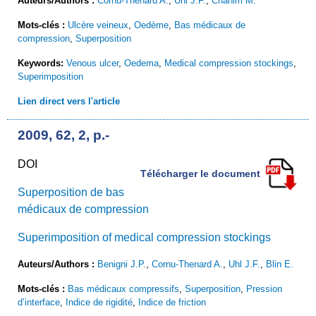
Auteurs/Authors :
Cornu-Thenard A.
,
Uhl J.F.
,
Chahim M.
Mots-clés :
Ulcère veineux
,
Oedème
,
Bas médicaux de
compression
,
Superposition
Keywords:
Venous ulcer
,
Oedema
,
Medical compression stockings
,
Superimposition
Lien direct vers l'article
2009, 62, 2, p.-
DOI
Télécharger le document
Superposition de bas
médicaux de compression
Superimposition of medical compression stockings
Auteurs/Authors :
Benigni J.P.
,
Cornu-Thenard A.
,
Uhl J.F.
,
Blin E.
Mots-clés :
Bas médicaux compressifs
,
Superposition
,
Pression
d’interface
,
Indice de rigidité
,
Indice de friction