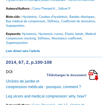
Auteurs/Authors :
Cornu-Thenard A.
,
Jollivet P.
Mots-clés :
Hystérésis
,
Courbes d’hystérésis
,
Bandes élastiques
,
Bas médical de compression
,
Stiffness
,
Coefficient de résistance
,
Superposition
Keywords:
Hysteresis
,
Hysteresis curves
,
Elastic bands
,
Medical
compression stocking
,
Stiffness
,
Resistance coefficient
,
Superimposition
Lien direct vers l'article
2014, 67, 2, p.100-108
DOI
Télécharger le document
Ulcères de jambe et
compression médicale : pourquoi, comment ?
Leg ulcers and medical compression: why, how?