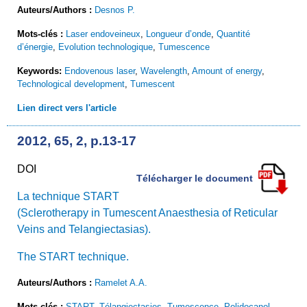
Auteurs/Authors :
Desnos P.
Mots-clés :
Laser endoveineux
,
Longueur d’onde
,
Quantité
d’énergie
,
Evolution technologique
,
Tumescence
Keywords:
Endovenous laser
,
Wavelength
,
Amount of energy
,
Technological development
,
Tumescent
Lien direct vers l'article
2012, 65, 2, p.13-17
DOI
Télécharger le document
La technique START
(Sclerotherapy in Tumescent Anaesthesia of Reticular
Veins and Telangiectasias).
The START technique.
Auteurs/Authors :
Ramelet A.A.
Mots-clés :
START
,
Télangiectasies
,
Tumescence
,
Polidocanol
,