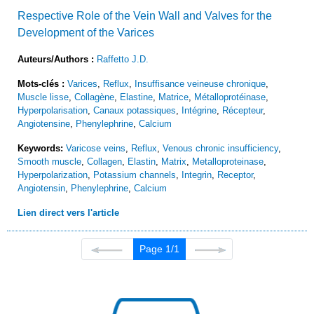
Respective Role of the Vein Wall and Valves for the
Development of the Varices
Auteurs/Authors :
Raffetto J.D.
Mots-clés :
Varices
,
Reflux
,
Insuffisance veineuse chronique
,
Muscle lisse
,
Collagène
,
Elastine
,
Matrice
,
Métalloprotéinase
,
Hyperpolarisation
,
Canaux potassiques
,
Intégrine
,
Récepteur
,
Angiotensine
,
Phenylephrine
,
Calcium
Keywords:
Varicose veins
,
Reflux
,
Venous chronic insufficiency
,
Smooth muscle
,
Collagen
,
Elastin
,
Matrix
,
Metalloproteinase
,
Hyperpolarization
,
Potassium channels
,
Integrin
,
Receptor
,
Angiotensin
,
Phenylephrine
,
Calcium
Lien direct vers l'article
Page 1/1