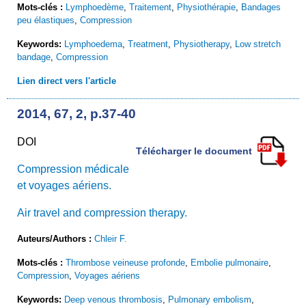
Mots-clés :
Lymphoedème
,
Traitement
,
Physiothérapie
,
Bandages
peu élastiques
,
Compression
Keywords:
Lymphoedema
,
Treatment
,
Physiotherapy
,
Low stretch
bandage
,
Compression
Lien direct vers l'article
2014, 67, 2, p.37-40
DOI
Télécharger le document
Compression médicale
et voyages aériens.
Air travel and compression therapy.
Auteurs/Authors :
Chleir F.
Mots-clés :
Thrombose veineuse profonde
,
Embolie pulmonaire
,
Compression
,
Voyages aériens
Keywords:
Deep venous thrombosis
,
Pulmonary embolism
,