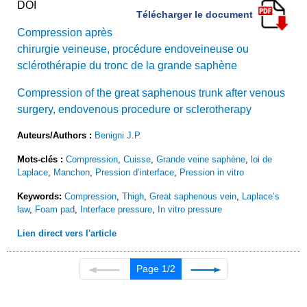
DOI
Télécharger le document
Compression après
chirurgie veineuse, procédure endoveineuse ou
sclérothérapie du tronc de la grande saphène
Compression of the great saphenous trunk after venous
surgery, endovenous procedure or sclerotherapy
Auteurs/Authors :
Benigni J.P.
Mots-clés :
Compression
,
Cuisse
,
Grande veine saphène
,
loi de
Laplace
,
Manchon
,
Pression d’interface
,
Pression in vitro
Keywords:
Compression
,
Thigh
,
Great saphenous vein
,
Laplace’s
law
,
Foam pad
,
Interface pressure
,
In vitro pressure
Lien direct vers l'article
Page 1/2