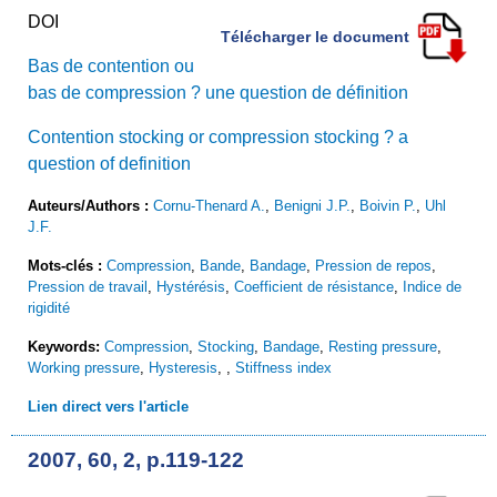
DOI
Télécharger le document
Bas de contention ou
bas de compression ? une question de définition
Contention stocking or compression stocking ? a
question of definition
Auteurs/Authors :
Cornu-Thenard A.
,
Benigni J.P.
,
Boivin P.
,
Uhl
J.F.
Mots-clés :
Compression
,
Bande
,
Bandage
,
Pression de repos
,
Pression de travail
,
Hystérésis
,
Coefficient de résistance
,
Indice de
rigidité
Keywords:
Compression
,
Stocking
,
Bandage
,
Resting pressure
,
Working pressure
,
Hysteresis
,
,
Stiffness index
Lien direct vers l'article
2007, 60, 2, p.119-122