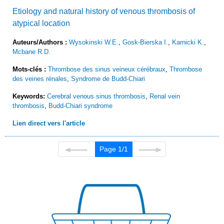
Etiology and natural history of venous thrombosis of
atypical location
Auteurs/Authors :
Wysokinski W.E.
,
Gosk-Bierska I.
,
Karnicki K.
,
Mcbane R.D.
Mots-clés :
Thrombose des sinus veineux cérébraux
,
Thrombose
des veines rénales
,
Syndrome de Budd-Chiari
Keywords:
Cerebral venous sinus thrombosis
,
Renal vein
thrombosis
,
Budd-Chiari syndrome
Lien direct vers l'article
Page 1/1