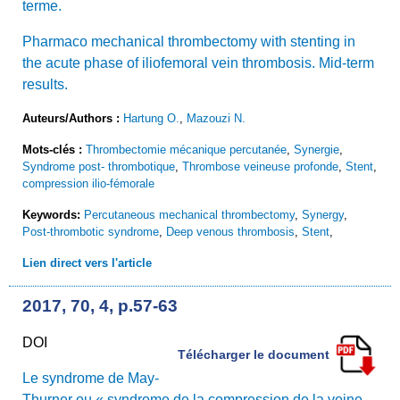
terme.
Pharmaco mechanical thrombectomy with stenting in
the acute phase of iliofemoral vein thrombosis. Mid-term
results.
Auteurs/Authors :
Hartung O.
,
Mazouzi N.
Mots-clés :
Thrombectomie mécanique percutanée
,
Synergie
,
Syndrome post- thrombotique
,
Thrombose veineuse profonde
,
Stent
,
compression ilio-fémorale
Keywords:
Percutaneous mechanical thrombectomy
,
Synergy
,
Post-thrombotic syndrome
,
Deep venous thrombosis
,
Stent
,
Lien direct vers l'article
2017, 70, 4, p.57-63
DOI
Télécharger le document
Le syndrome de May-
Thurner ou « syndrome de la compression de la veine