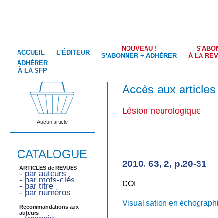
NOUVEAU !
S'ABO
ACCUEIL
L'ÉDITEUR
S'ABONNER + ADHÉRER
À LA RE
ADHÉRER
À LA SFP
Accès aux articles
Lésion neurologique
Aucun article
CATALOGUE
2010, 63, 2, p.20-31
ARTICLES de REVUES
- par auteurs
- par mots-clés
DOI
- par titre
- par numéros
Visualisation en échographi
Recommandations aux
auteurs