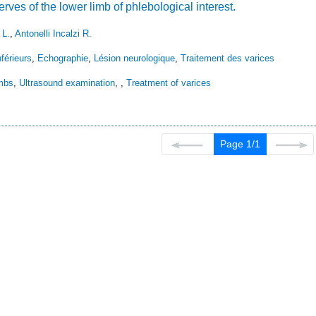
erves of the lower limb of phlebological interest.
 L.
,
Antonelli Incalzi R.
férieurs
,
Echographie
,
Lésion neurologique
,
Traitement des varices
imbs
,
Ultrasound examination
,
,
Treatment of varices
Page 1/1