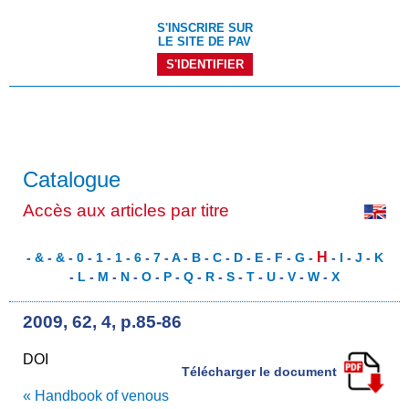
S'INSCRIRE SUR
LE SITE DE PAV
S'IDENTIFIER
Catalogue
Accès aux articles par titre
H
-
&
-
&
-
0
-
1
-
1
-
6
-
7
-
A
-
B
-
C
-
D
-
E
-
F
-
G
-
-
I
-
J
-
K
-
L
-
M
-
N
-
O
-
P
-
Q
-
R
-
S
-
T
-
U
-
V
-
W
-
X
2009, 62, 4, p.85-86
DOI
Télécharger le document
« Handbook of venous