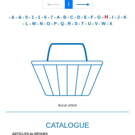
1
H
-
&
-
&
-
0
-
1
-
1
-
6
-
7
-
A
-
B
-
C
-
D
-
E
-
F
-
G
-
-
I
-
J
-
K
-
L
-
M
-
N
-
O
-
P
-
Q
-
R
-
S
-
T
-
U
-
V
-
W
-
X
Aucun article
CATALOGUE
ARTICLES de REVUES