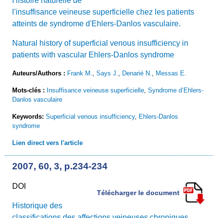
Histoire naturelle de
l'insuffisance veineuse superficielle chez les patients
atteints de syndrome d'Ehlers-Danlos vasculaire.
Natural history of superficial venous insufficiency in
patients with vascular Ehlers-Danlos syndrome
Auteurs/Authors :
Frank M.
,
Says J.
,
Denarié N.
,
Messas E.
Mots-clés :
Insuffisance veineuse superficielle
,
Syndrome d’Ehlers-
Danlos vasculaire
Keywords:
Superficial venous insufficiency
,
Ehlers-Danlos
syndrome
Lien direct vers l'article
2007, 60, 3, p.234-234
DOI
Télécharger le document
Historique des
classifications des affections veineuses chroniques.