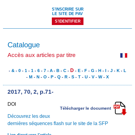
S'INSCRIRE SUR
LE SITE DE PAV
S'IDENTIFIER
Catalogue
Accès aux articles par titre
D
-
&
-
0
-
1
-
1
-
6
-
7
-
A
-
B
-
C
-
-
E
-
F
-
G
-
H
-
I
-
J
-
K
-
L
-
M
-
N
-
O
-
P
-
Q
-
R
-
S
-
T
-
U
-
V
-
W
-
X
2017, 70, 2, p.71-
DOI
Télécharger le document
Découvrez les deux
dernières séquences flash sur le site de la SFP
Lien direct vers l'article