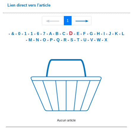
Lien direct vers l'article
1
D
-
&
-
0
-
1
-
1
-
6
-
7
-
A
-
B
-
C
-
-
E
-
F
-
G
-
H
-
I
-
J
-
K
-
L
-
M
-
N
-
O
-
P
-
Q
-
R
-
S
-
T
-
U
-
V
-
W
-
X
Aucun article