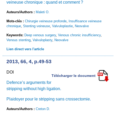
veineuse chronique : quand et comment ?
Auteurs/Authors :
Maleti O.
Mots-clés :
Chirurgie veineuse profonde
,
Insuffisance veineuse
chronique
,
Stenting veineuse
,
Valvuloplastie
,
Neovalve
Keywords:
Deep venous surgery
,
Venous chronic insufficiency
,
Venous stenting
,
Valvuloplasty
,
Neovalve
Lien direct vers l'article
2013, 66, 4, p.49-53
DOI
Télécharger le document
Defence’s arguments for
stripping without high ligation.
Plaidoyer pour le stripping sans crossectomie.
Auteurs/Authors :
Creton D.