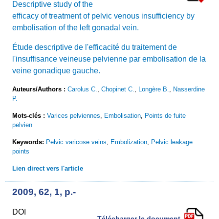
Descriptive study of the
efficacy of treatment of pelvic venous insufficiency by
embolisation of the left gonadal vein.
Étude descriptive de l'efficacité du traitement de
l'insuffisance veineuse pelvienne par embolisation de la
veine gonadique gauche.
Auteurs/Authors :
Carolus C.
,
Chopinet C.
,
Longère B.
,
Nasserdine
P.
Mots-clés :
Varices pelviennes
,
Embolisation
,
Points de fuite
pelvien
Keywords:
Pelvic varicose veins
,
Embolization
,
Pelvic leakage
points
Lien direct vers l'article
2009, 62, 1, p.-
DOI
Télécharger le document