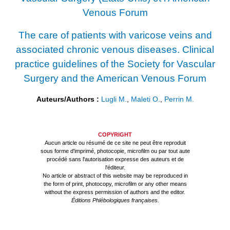
Venous Forum
The care of patients with varicose veins and
associated chronic venous diseases. Clinical
practice guidelines of the Society for Vascular
Surgery and the American Venous Forum
Auteurs/Authors :
Lugli M.
,
Maleti O.
,
Perrin M.
COPYRIGHT
Aucun article ou résumé de ce site ne peut être reproduit
sous forme d'imprimé, photocopie, microfilm ou par tout aute
procédé sans l'autorisation expresse des auteurs et de
l'éditeur.
No article or abstract of this website may be reproduced in
the form of print, photocopy, microfilm or any other means
without the express permission of authors and the editor.
Éditions Phlébologiques françaises.