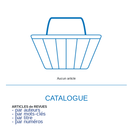
Aucun article
CATALOGUE
ARTICLES de REVUES
- par auteurs
- par mots-clés
- par titre
- par numéros