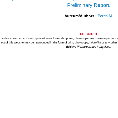
Preliminary Report.
Auteurs/Authors :
Perrin M.
COPYRIGHT
mé de ce site ne peut être reproduit sous forme d'imprimé, photocopie, microfilm ou par tout a
tract of this website may be reproduced in the form of print, photocopy, microfilm or any othe
Éditions Phlébologiques françaises.