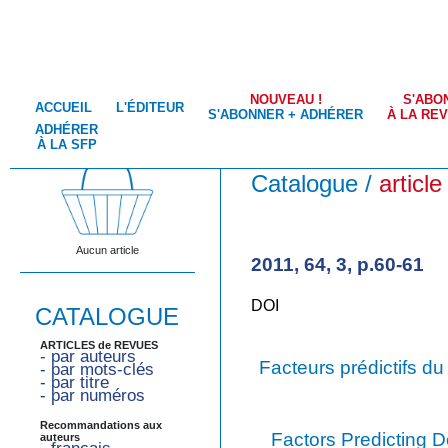
NOUVEAU !
S'ABO
ACCUEIL
L'ÉDITEUR
S'ABONNER + ADHÉRER
À LA RE
ADHÉRER
À LA SFP
Catalogue /
article
Aucun article
2011, 64, 3, p.60-61
DOI
CATALOGUE
ARTICLES de REVUES
- par auteurs
Facteurs prédictifs 
- par mots-clés
- par titre
- par numéros
Recommandations aux
Factors Predicting 
auteurs