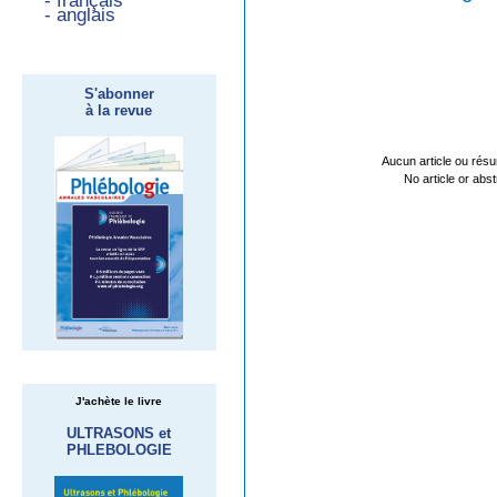
- français
- anglais
S'abonner
à la revue
Aucun article ou résu
No article or abs
J'achète le livre
ULTRASONS et
PHLEBOLOGIE