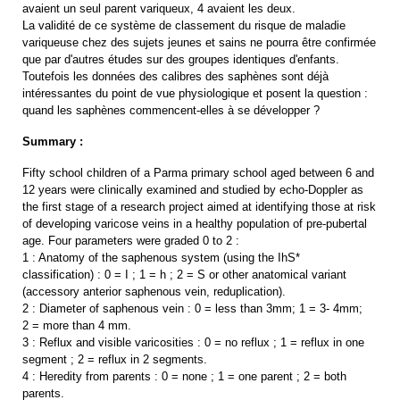
avaient un seul parent variqueux, 4 avaient les deux.
La validité de ce système de classement du risque de maladie
variqueuse chez des sujets jeunes et sains ne pourra être confirmée
que par d'autres études sur des groupes identiques d'enfants.
Toutefois les données des calibres des saphènes sont déjà
intéressantes du point de vue physiologique et posent la question :
quand les saphènes commencent-elles à se développer ?
Summary :
Fifty school children of a Parma primary school aged between 6 and
12 years were clinically examined and studied by echo-Doppler as
the first stage of a research project aimed at identifying those at risk
of developing varicose veins in a healthy population of pre-pubertal
age. Four parameters were graded 0 to 2 :
1 : Anatomy of the saphenous system (using the IhS*
classification) : 0 = I ; 1 = h ; 2 = S or other anatomical variant
(accessory anterior saphenous vein, reduplication).
2 : Diameter of saphenous vein : 0 = less than 3mm; 1 = 3- 4mm;
2 = more than 4 mm.
3 : Reflux and visible varicosities : 0 = no reflux ; 1 = reflux in one
segment ; 2 = reflux in 2 segments.
4 : Heredity from parents : 0 = none ; 1 = one parent ; 2 = both
parents.