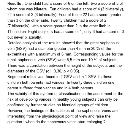
Results :
One child had a score of 6 on the left, two a score of 5 of
whom one was bilateral. Ten children had a score of 4 (3 bilaterally),
22 a score of 3 (3 bilaterally). Four of these 22 had a score greater
than 3 on the other side. Twenty children had a score of 2
(7 bilaterally), with a score greater than 2 in the other limb in
11 children. Eight subjects had a score of 1, only 3 had a score of 0
but never bilaterally.
Detailed analysis of the results showed that the great saphenous
vein (GSV) had a diameter greater than 4 mm in 20 % of the
extremities with a maximum of 6 mm. Corresponding values for the
small saphenous vein (SSV) were 5,5 mm and 10 % of subjects.
There was a correlation between the height of the subjects and the
diameters of the GSV (c.i. 0,30, p < 0,05).
Segmental reflux was found in 2 GSV and in 1 SSV. In these
children both parents had varices. In twenty-three children one
parent suffered from varices and in 4 both parents.
The validity of this system of classification in the assesment of the
risk of developing varices in healthy young subjects can only be
confirmed by further studies on identical groups of children.
However, the findings of the calibres of the saphenous veins are
interesting from the physiological point of view and raise the
question : when do the saphenous veins start enlarging ?