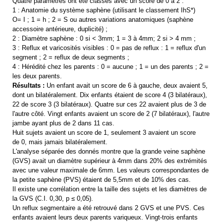
Quatre paramètres ont été classés avec un score de 0 à 2 :
1 : Anatomie du système saphène (utilisant le classement IhS*)
O= I ; 1 = h ; 2 = S ou autres variations anatomiques (saphène
accessoire antérieure, duplicité) ;
2 : Diamètre saphène : 0 si < 3mm; 1 = 3 à 4mm; 2 si > 4 mm ;
3 : Reflux et varicosités visibles : 0 = pas de reflux : 1 = reflux d'un
segment ; 2 = reflux de deux segments ;
4 : Hérédité chez les parents : 0 = aucune ; 1 = un des parents ; 2 =
les deux parents.
Résultats :
Un enfant avait un score de 6 à gauche, deux avaient 5,
dont un bilatéralement. Dix enfants étaient de score 4 (3 bilatéraux),
22 de score 3 (3 bilatéraux). Quatre sur ces 22 avaient plus de 3 de
l'autre côté. Vingt enfants avaient un score de 2 (7 bilatéraux), l'autre
jambe ayant plus de 2 dans 11 cas.
Huit sujets avaient un score de 1, seulement 3 avaient un score
de 0, mais jamais bilatéralement.
L'analyse séparée des donnés montre que la grande veine saphène
(GVS) avait un diamètre supérieur à 4mm dans 20% des extrémités
avec une valeur maximale de 6mm. Les valeurs correspondantes de
la petite saphène (PVS) étaient de 5,5mm et de 10% des cas.
Il existe une corrélation entre la taille des sujets et les diamètres de
la GVS (C.I. 0,30, p ≤ 0,05).
Un reflux segmentaire a été retrouvé dans 2 GVS et une PVS. Ces
enfants avaient leurs deux parents variqueux. Vingt-trois enfants