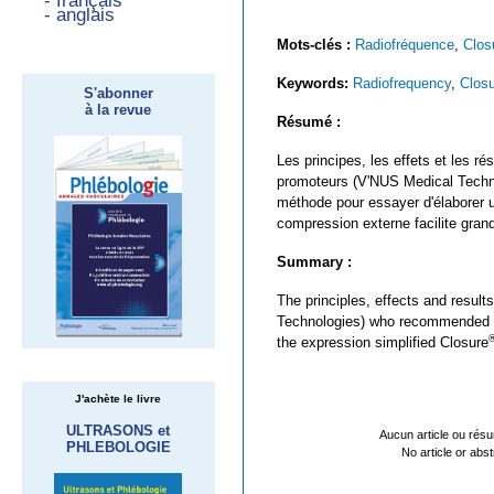
- français
- anglais
Mots-clés :
Radiofréquence
,
Clos
Keywords:
Radiofrequency
,
Clos
S'abonner
à la revue
Résumé :
Les principes, les effets et les ré
promoteurs (V'NUS Medical Technol
méthode pour essayer d'élaborer u
compression externe facilite gran
Summary :
The principles, effects and result
Technologies) who recommended th
the expression simplified Closure
J'achète le livre
ULTRASONS et
Aucun article ou résu
PHLEBOLOGIE
No article or abs