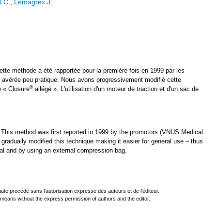
 C.
,
Lemagrex J.
tte méthode a été rapportée pour la première fois en 1999 par les
t avérée peu pratique. Nous avons progressivement modifié cette
®
e « Closure
allégé ». L'utilisation d'un moteur de traction et d'un sac de
 This method was first reported in 1999 by the promotors (VNUS Medical
dually modified this technique making it easier for general use – thus
al and by using an external compression bag.
ute procédé sans l'autorisation expresse des auteurs et de l'éditeur.
r means without the express permission of authors and the editor.