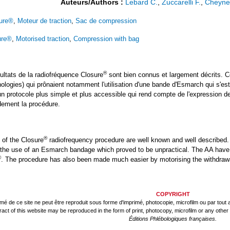
Auteurs/Authors :
Lebard C.
,
Zuccarelli F.
,
Cheynel
ure®
,
Moteur de traction
,
Sac de compression
ure®
,
Motorised traction
,
Compression with bag
®
sultats de la radiofréquence Closure
sont bien connus et largement décrits. Ce
ogies) qui prônaient notamment l'utilisation d'une bande d'Esmarch qui s'es
n protocole plus simple et plus accessible qui rend compte de l'expression d
dement la procédure.
®
s of the Closure
radiofrequency procedure are well known and well described.
e use of an Esmarch bandage which proved to be unpractical. The AA have gra
®
. The procedure has also been made much easier by motorising the withdraw
COPYRIGHT
mé de ce site ne peut être reproduit sous forme d'imprimé, photocopie, microfilm ou par tout a
tract of this website may be reproduced in the form of print, photocopy, microfilm or any othe
Éditions Phlébologiques françaises.