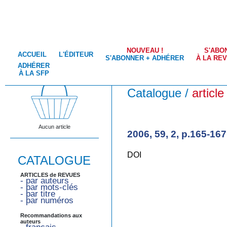
NOUVEAU !
S'ABO
ACCUEIL
L'ÉDITEUR
S'ABONNER + ADHÉRER
À LA RE
ADHÉRER
À LA SFP
Catalogue /
article
Aucun article
2006, 59, 2, p.165-167
DOI
CATALOGUE
ARTICLES de REVUES
- par auteurs
- par mots-clés
- par titre
- par numéros
Recommandations aux
auteurs