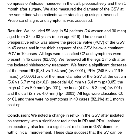
compression/release maneuver in the calf, preoperatively and then 1
month after surgery. We also measured the diameter of the GSV at
the same time when patients were standing up using ultrasound.
Presence of signs and symptoms was assessed.
Results:
We included 55 legs in 54 patients (24 women and 30 men)
aged from 37 to 83 years (mean age 62.6). The source of
preoperative reflux was above the preostial valve (POV) of the GSV
in 45 cases and in the thigh segment of the GSV below a continent
POV in 10 cases. All legs were classified C2 and symptoms were
present in 45 cases (81.8%). We reviewed all the legs 1 month after
the isolated phlebectomy treatment. We found a significant decrease
of the mean RD (0,81 vs 1.54 sec) (p<.0001), PRV (248.6 vs 119.5
msec) (p<.0001) and of the mean diameter of the GSV at the ostium
(5.6 vs 6.7 mm) (p<.01), pre-ostial 4,8 mm vs.5,4 mm (p<0,05) the
thigh (4.2 vs 5.0 mm) (p<.001), the knee (4.0 vs 5.3 mm) (p<.001)
and the calf (2.7 vs 4.0 ‑mm) (p<.0001). All legs were classified C0
or C1 and there were no symptoms in 40 cases (82.1%) at 1 month
post op.
Conclusion:
We noted a change in reflux in the GSV after isolated
phlebectomy with a significant reduction in RD and PRV. Isolated
phlebectomy also led to a significant reduction in GSV diameter,
with clinical improvement. These data suggest that the SV can be