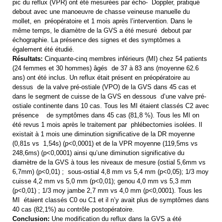
pic du reflux (VPR) ont été mesurées par écho- Doppler, pratiqué
debout avec une manoeuvre de chasse veineuse manuelle du
mollet, en préopératoire et 1 mois après l’intervention. Dans le
même temps, le diamètre de la GVS a été mesuré debout par
échographie. La présence des signes et des symptômes a
également été étudié.
Résultats:
Cinquante-cinq membres inférieurs (MI) chez 54 patients
(24 femmes et 30 hommes) âgés de 37 à 83 ans (moyenne 62.6
ans) ont été inclus. Un reflux était présent en préopératoire au
dessus de la valve pré-ostiale (VPO) de la GVS dans 45 cas et
dans le segment de cuisse de la GVS en dessous d’une valve pré-
ostiale continente dans 10 cas. Tous les MI étaient classés C2 avec
présence de symptômes dans 45 cas (81,8 %). Tous les MI on
été revus 1 mois après le traitement par phlébectomies isolées. Il
existait à 1 mois une diminution significative de la DR moyenne
(0,81s vs 1,54s) (p<0,0001) et de la VPR moyenne (119,5ms vs
248,6ms) (p<0,0001) ainsi qu’une diminution significative du
diamètre de la GVS à tous les niveaux de mesure (ostial 5,6mm vs
6,7mm) (p<0,01) ; sous-ostial 4,8 mm vs 5,4 mm (p<0,05); 1/3 moy
cuisse 4,2 mm vs 5,0 mm (p<0,01); genou 4,0 mm vs 5,3 mm
(p<0,01) ; 1/3 moy jambe 2,7 mm vs 4,0 mm (p<0,0001). Tous les
MI étaient classés C0 ou C1 et il n’y avait plus de symptômes dans
40 cas (82,1%) au contrôle postopératoire.
Conclusion:
Une modification du reflux dans la GVS a été