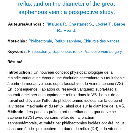
reflux and on the diameter of the great
saphenous vein : a prospective study.
Auteurs/Authors :
Pittaluga P.
,
Chastanet S.
,
Locret T.
,
Barbe
R.
,
Réa B.
Mots-clés :
Phlébectomie
,
Reflux saphène
,
Chirurgie des varices
Keywords:
Phlebectomy
,
Saphenous reflux
,
Varicose vein surgery
Résumé :
Introduction :
Un nouveau concept physiopathologique de la
maladie variqueuse évoque une évolution ascendante ou multifocale
à partir du réseau veineux supra-fascial vers la veine saphène (VS).
En conséquence, l’ablation du réservoir variqueux supra-fascial
pourrait améliorer ou supprimer le reflux dans la VS. Le but de ce
travail est d’évaluer l’effet de phlébectomies isolées sur la durée et
la vitesse maximale et du reflux, ainsi que sur le diamètre de la VS.
Méthode :
Les patients présentant un reflux de la grande veine
saphène (GVS) avec ou sans reflux de la jonction
saphénofémorale, et traités par phlébectomies isolées ont été inclus
dans une étude prospective. La durée du reflux (DR) et la vitesse