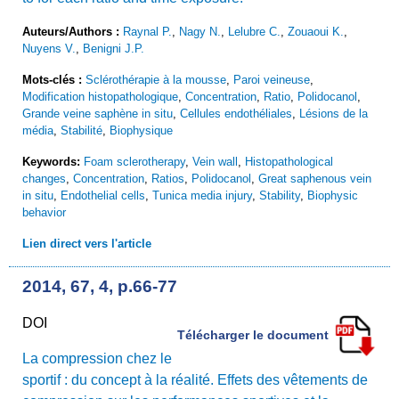
Auteurs/Authors :
Raynal P.
,
Nagy N.
,
Lelubre C.
,
Zouaoui K.
,
Nuyens V.
,
Benigni J.P.
Mots-clés :
Sclérothérapie à la mousse
,
Paroi veineuse
,
Modification histopathologique
,
Concentration
,
Ratio
,
Polidocanol
,
Grande veine saphène in situ
,
Cellules endothéliales
,
Lésions de la
média
,
Stabilité
,
Biophysique
Keywords:
Foam sclerotherapy
,
Vein wall
,
Histopathological
changes
,
Concentration
,
Ratios
,
Polidocanol
,
Great saphenous vein
in situ
,
Endothelial cells
,
Tunica media injury
,
Stability
,
Biophysic
behavior
Lien direct vers l'article
2014, 67, 4, p.66-77
DOI
Télécharger le document
La compression chez le
sportif : du concept à la réalité. Effets des vêtements de