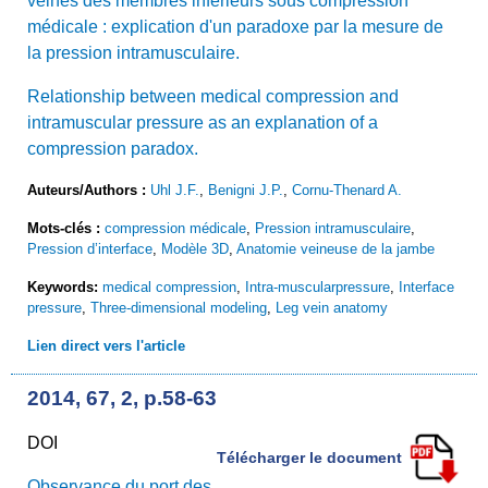
veines des membres inférieurs sous compression
médicale : explication d'un paradoxe par la mesure de
la pression intramusculaire.
Relationship between medical compression and
intramuscular pressure as an explanation of a
compression paradox.
Auteurs/Authors :
Uhl J.F.
,
Benigni J.P.
,
Cornu-Thenard A.
Mots-clés :
compression médicale
,
Pression intramusculaire
,
Pression d’interface
,
Modèle 3D
,
Anatomie veineuse de la jambe
Keywords:
medical compression
,
Intra-muscularpressure
,
Interface
pressure
,
Three-dimensional modeling
,
Leg vein anatomy
Lien direct vers l'article
2014, 67, 2, p.58-63
DOI
Télécharger le document
Observance du port des