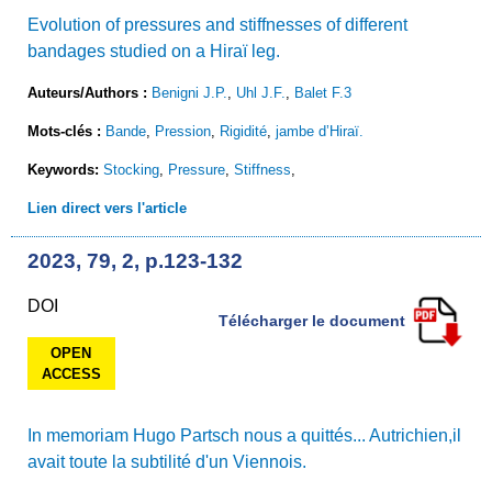
Evolution of pressures and stiffnesses of different
bandages studied on a Hiraï leg.
Auteurs/Authors :
Benigni J.P.
,
Uhl J.F.
,
Balet F.3
Mots-clés :
Bande
,
Pression
,
Rigidité
,
jambe d’Hiraï.
Keywords:
Stocking
,
Pressure
,
Stiffness
,
Lien direct vers l'article
2023, 79, 2, p.123-132
DOI
Télécharger le document
OPEN
ACCESS
In memoriam Hugo Partsch nous a quittés... Autrichien,il
avait toute la subtilité d'un Viennois.