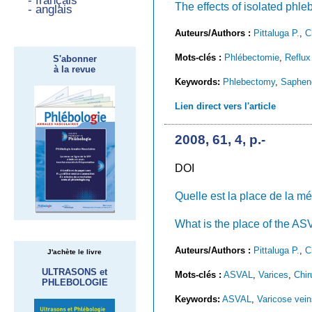
- français
The effects of isolated phle
- anglais
Auteurs/Authors :
Pittaluga P.
,
C
Mots-clés :
Phlébectomie
,
Reflux
S'abonner
à la revue
Keywords:
Phlebectomy
,
Sapheno
Lien direct vers l'article
2008, 61, 4, p.-
DOI
Quelle est la place de la 
What is the place of the A
Auteurs/Authors :
Pittaluga P.
,
C
J'achète le livre
ULTRASONS et
Mots-clés :
ASVAL
,
Varices
,
Chir
PHLEBOLOGIE
Keywords:
ASVAL
,
Varicose vein