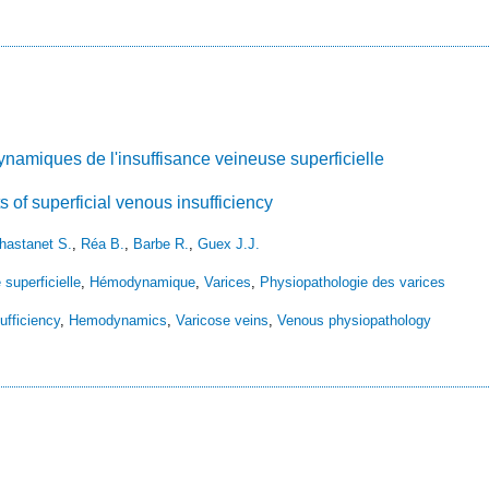
miques de l'insuffisance veineuse superficielle
f superficial venous insufficiency
hastanet S.
,
Réa B.
,
Barbe R.
,
Guex J.J.
superficielle
,
Hémodynamique
,
Varices
,
Physiopathologie des varices
ufficiency
,
Hemodynamics
,
Varicose veins
,
Venous physiopathology