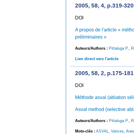
2005, 58, 4, p.319-320
DOI
A propos de l'article « méth
préliminaires »
Auteurs/Authors :
Pittaluga P.
,
R
Lien direct vers l'article
2005, 58, 2, p.175-181
DOI
Méthode asval (ablation séle
Asval method (selective abla
Auteurs/Authors :
Pittaluga P.
,
R
Mots-clés :
ASVAL
,
Varices
,
Anes