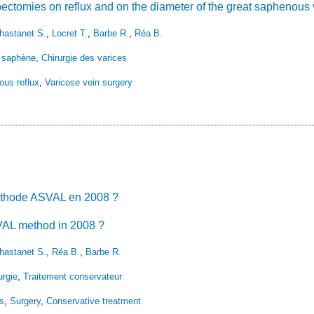
bectomies on reflux and on the diameter of the great saphenous v
hastanet S.
,
Locret T.
,
Barbe R.
,
Réa B.
 saphène
,
Chirurgie des varices
us reflux
,
Varicose vein surgery
méthode ASVAL en 2008 ?
SVAL method in 2008 ?
hastanet S.
,
Réa B.
,
Barbe R.
urgie
,
Traitement conservateur
s
,
Surgery
,
Conservative treatment