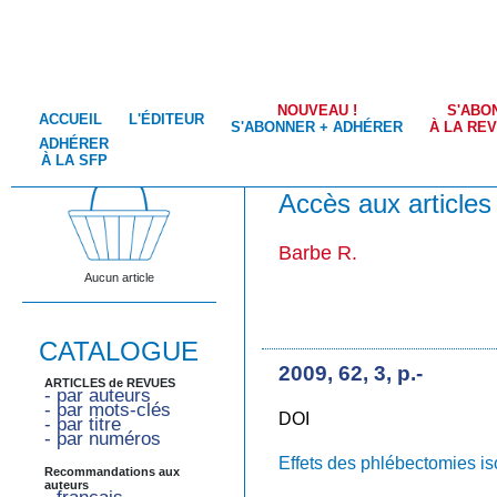
NOUVEAU !
S'ABO
ACCUEIL
L'ÉDITEUR
S'ABONNER + ADHÉRER
À LA RE
ADHÉRER
À LA SFP
Accès aux articles
Barbe R.
Aucun article
CATALOGUE
2009, 62, 3, p.-
ARTICLES de REVUES
- par auteurs
- par mots-clés
DOI
- par titre
- par numéros
Effets des phlébectomies iso
Recommandations aux
auteurs