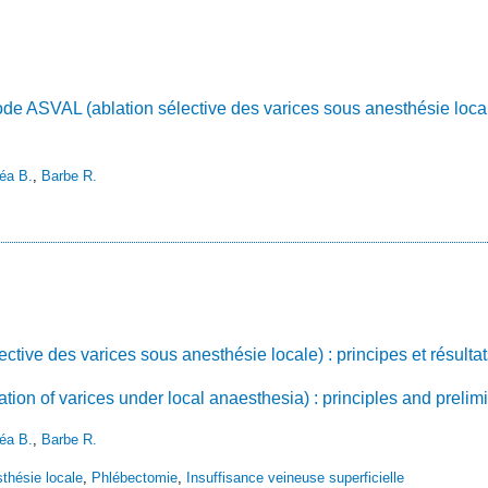
ode ASVAL (ablation sélective des varices sous anesthésie locale
éa B.
,
Barbe R.
ctive des varices sous anesthésie locale) : principes et résultat
tion of varices under local anaesthesia) : principles and prelimi
éa B.
,
Barbe R.
thésie locale
,
Phlébectomie
,
Insuffisance veineuse superficielle