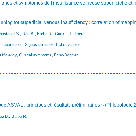
signes et symptômes de l'insuffisance veineuse superficielle et le
ning for superficial venous insufficiency : correlation of mapp
hastanet S.
,
Réa B.
,
Barbe R.
,
Guex J.J.
,
Locret T.
superficielle
,
Signes cliniques
,
Echo-Doppler
ufficiency
,
Clinical symptoms
,
Echo-Doppler
ode ASVAL : principes et résultats préliminaires » (Phlébologie 
éa B.
,
Barbe R.