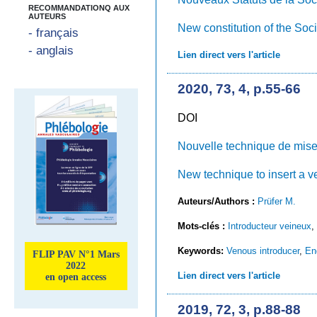
RECOMMANDATIONQ AUX
AUTEURS
New constitution of the Soc
- français
- anglais
Lien direct vers l'article
2020, 73, 4, p.55-66
DOI
Nouvelle technique de mise 
New technique to insert a ve
Auteurs/Authors :
Prüfer M.
Mots-clés :
Introducteur veineux
,
Keywords:
Venous introducer
,
En
FLIP PAV N°1 Mars
2022
Lien direct vers l'article
en open access
2019, 72, 3, p.88-88