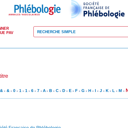
NNER
VUE PAV
itre
-
&
-
&
-
0
-
1
-
1
-
6
-
7
-
A
-
B
-
C
-
D
-
E
-
F
-
G
-
H
-
I
-
J
-
K
-
L
-
M
-
iété Française de Phlébologie