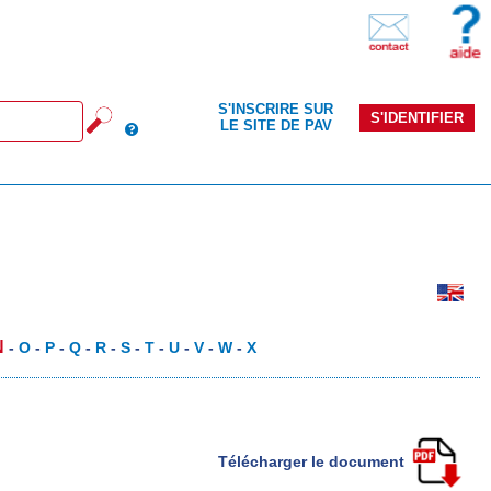
S'INSCRIRE SUR
S'IDENTIFIER
LE SITE DE PAV
N
-
O
-
P
-
Q
-
R
-
S
-
T
-
U
-
V
-
W
-
X
Télécharger le document