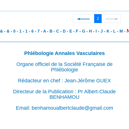
2
-
&
-
&
-
0
-
1
-
1
-
6
-
7
-
A
-
B
-
C
-
D
-
E
-
F
-
G
-
H
-
I
-
J
-
K
-
L
-
M
-
Phlébologie Annales Vasculaires
Organe officiel de la Société Française de
Phlébologie
Rédacteur en chef : Jean-Jérôme GUEX
Directeur de la Publication : Pr Albert-Claude
BENHAMOU
Email: benhamoualbertclaude@gmail.com