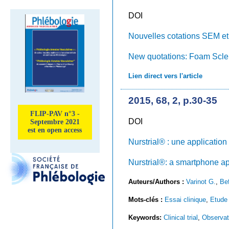
DOI
Nouvelles cotations SEM e
New quotations: Foam Scle
Lien direct vers l'article
2015, 68, 2, p.30-35
FLIP-PAV n°3 -
DOI
Septembre 2021
est en open access
Nurstrial® : une application
Nurstrial®: a smartphone ap
Auteurs/Authors :
Varinot G.
,
Be
Mots-clés :
Essai clinique
,
Etude 
Keywords:
Clinical trial
,
Observat